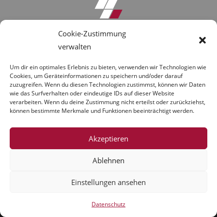
Cookie-Zustimmung
Anfrage-Formular
verwalten
Umbau Gersthofen
Um dir ein optimales Erlebnis zu bieten, verwenden wir Technologien wie
Downloads
Cookies, um Geräteinformationen zu speichern und/oder darauf
zuzugreifen. Wenn du diesen Technologien zustimmst, können wir Daten
wie das Surfverhalten oder eindeutige IDs auf dieser Website
About Us
verarbeiten. Wenn du deine Zustimmung nicht erteilst oder zurückziehst,
können bestimmte Merkmale und Funktionen beeinträchtigt werden.
Kontakt
ZIRNGIBL
BESCHICHTUNGEN | Unterkreuthweg
Akzeptieren
8, 86444 Mühlhausen | Tel.:
08207-33 8 95-20 | E-
Ablehnen
mail:
info@zirngibl-beschichtungen.de
Einstellungen ansehen
Datenschutz
Copyright 2026 - Design by F2 Design